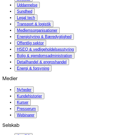
Uddannelse
Sundhed
Legal tech
Transport & logistik
Medlemsorganisationer
Energistyring & Bæredygtighed
Offentlig sektor
HSEQ & vedligeholdelsesstyring
Bolig & ejendomsadministration
Detailhandel & engroshandel
Energi & forsyning
Medier
Nyheder
Kundehistorier
Kurser
Presserum
Webinarer
Selskab