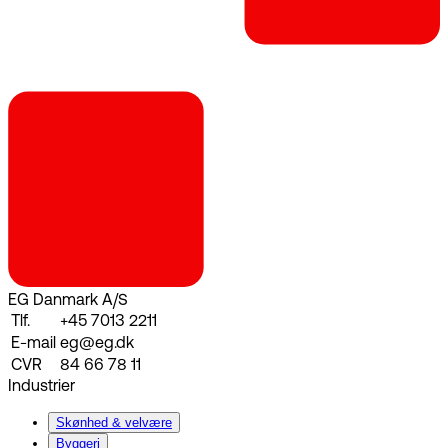
EG Danmark A/S
Tlf.
+45 7013 2211
E-mail
eg@eg.dk
CVR
84 66 78 11
Industrier
Skønhed & velvære
Byggeri