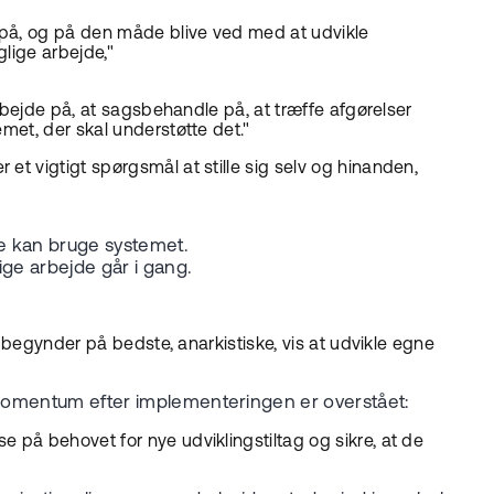
e på, og på den måde blive ved med at udvikle
lige arbejde,"
arbejde på, at sagsbehandle på, at træffe afgørelser
met, der skal understøtte det."
et vigtigt spørgsmål at stille sig selv og hinanden,
ne kan bruge systemet.
ige arbejde går i gang.
e begynder på bedste, anarkistiske, vis at udvikle egne
e momentum efter implementeringen er overstået:
 på behovet for nye udviklingstiltag og sikre, at de