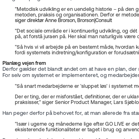
"Metodisk udvikling er en uendelig historie – på den 
metoden, praksis og organisationen. Derfor er metodeu
siger direktør Anne Brorson, Brorson|Consult
"Det sociale område er i kontinuerlig udvikling, og dét
på, at forstå juraen på. Her skal man naturligvis være
"Så hvis vi vil arbejde på en bestemt måde, hvordan ka
fordi systemets indretning/konfiguration er forudsætni
Planlæg vejen frem
Derfor gælder det blandt andet om at have en plan, der
For selv om systemet er implementeret, og medarbejderne o
"Så snart medarbejderne er 'sluppet løs' i systemet me
Der er ting, der er misforstået, definitioner, der er u
praksisser," siger Senior Product Manager, Lars Sjøbl
Han peger derfor på behovet for, at man allerede fra st
"Især i ugerne og månederne lige efter GO LIVE er det
eksisterende funktionaliteter er taget i brug og anve