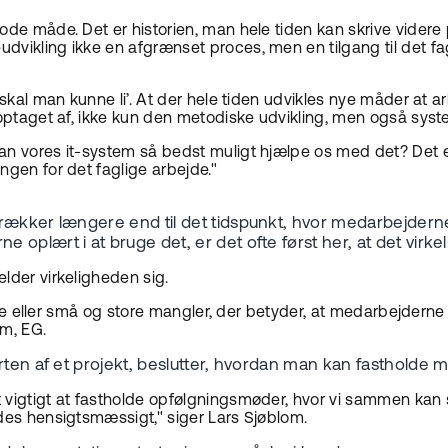
gode måde. Det er historien, man hele tiden kan skrive vider
dvikling ikke en afgrænset proces, men en tilgang til det fag
 skal man kunne li’. At der hele tiden udvikles nye måder at 
 optaget af, ikke kun den metodiske udvikling, men også syste
n vores it-system så bedst muligt hjælpe os med det? Det er 
ngen for det faglige arbejde."
 rækker længere end til det tidspunkt, hvor medarbejder
plært i at bruge det, er det ofte først her, at det virkel
lder virkeligheden sig.
klare eller små og store mangler, der betyder, at medarbejdern
om, EG.
arten af et projekt, beslutter, hvordan man kan fasthold
 vigtigt at fastholde opfølgningsmøder, hvor vi sammen kan se
ndes hensigtsmæssigt," siger Lars Sjøblom.