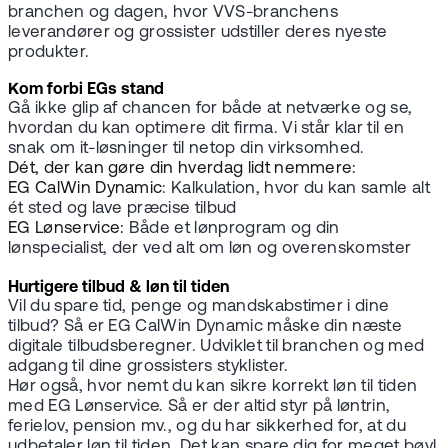
branchen og dagen, hvor VVS-branchens
leverandører og grossister udstiller deres nyeste
produkter.
Kom forbi EGs stand
Gå ikke glip af chancen for både at netværke og se,
hvordan du kan optimere dit firma. Vi står klar til en
snak om it-løsninger til netop din virksomhed.
Dét, der kan gøre din hverdag lidt nemmere:
EG CalWin Dynamic
: Kalkulation, hvor du kan samle alt
ét sted og lave præcise tilbud
EG Lønservice:
Både et lønprogram og din
lønspecialist, der ved alt om løn og overenskomster
Hurtigere tilbud & løn til tiden
Vil du spare tid, penge og mandskabstimer i dine
tilbud? Så er EG CalWin Dynamic måske din næste
digitale tilbudsberegner. Udviklet til branchen og med
adgang til dine grossisters styklister.
Hør også, hvor nemt du kan sikre korrekt løn til tiden
med EG Lønservice. Så er der altid styr på løntrin,
ferielov, pension mv., og du har sikkerhed for, at du
udbetaler løn til tiden. Det kan spare dig for meget bøvl