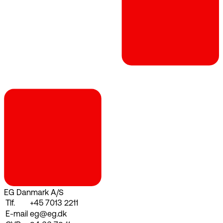
EG Danmark A/S
Tlf.
+45 7013 2211
E-mail
eg@eg.dk