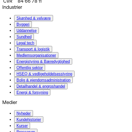
CVR
84 66 78 11
Industrier
Skønhed & velvære
Byggeri
Uddannelse
Sundhed
Legal tech
Transport & logistik
Medlemsorganisationer
Energistyring & Bæredygtighed
Offentlig sektor
HSEQ & vedligeholdelsesstyring
Bolig & ejendomsadministration
Detailhandel & engroshandel
Energi & forsyning
Medier
Nyheder
Kundehistorier
Kurser
Presserum