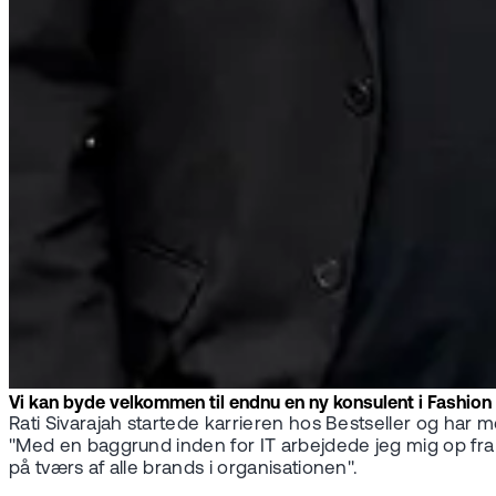
Vi kan byde velkommen til endnu en ny konsulent i Fashion pr
Rati Sivarajah startede karrieren hos Bestseller og har m
"Med en baggrund inden for IT arbejdede jeg mig op fra l
på tværs af alle brands i organisationen".