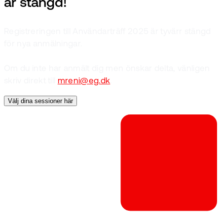
är stängd!
Registreringen till Användarträff 2025 är tyvärr stängd
för nya anmälningar.
Om du inte har anmält dig men önskar delta, vänligen
skriv direkt till
mreni@eg.dk
.
Välj dina sessioner här