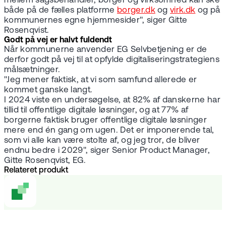
mellem sagsbehandler, borger og virksomhed kan ske
både på de fælles platforme
borger.dk
og
virk.dk
og på
kommunernes egne hjemmesider", siger Gitte
Rosenqvist.
Godt på vej er halvt fuldendt
Når kommunerne anvender EG Selvbetjening er de
derfor godt på vej til at opfylde digitaliseringstrategiens
målsætninger.
"Jeg mener faktisk, at vi som samfund allerede er
kommet ganske langt.
I 2024 viste en undersøgelse, at 82% af danskerne har
tillid til offentlige digitale løsninger, og at 77% af
borgerne faktisk bruger offentlige digitale løsninger
mere end én gang om ugen. Det er imponerende tal,
som vi alle kan være stolte af, og jeg tror, de bliver
endnu bedre i 2029", siger Senior Product Manager,
Gitte Rosenqvist, EG.
Relateret produkt