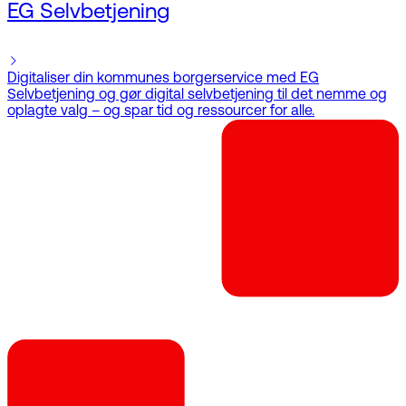
EG Selvbetjening
Digitaliser din kommunes borgerservice med EG
Selvbetjening og gør digital selvbetjening til det nemme og
oplagte valg – og spar tid og ressourcer for alle.