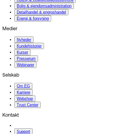
Bolig & ejendomsadministration
Detailhandel & engroshandel
Energi & forsyning
Medier
Nyheder
Kundehistorier
Kurser
Presserum
Webinarer
Selskab
Om EG
Karriere
Webshop
Trust Center
Kontakt
Support