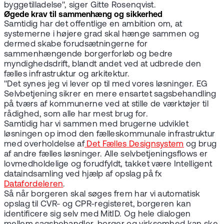
byggetilladelse", siger Gitte Rosenqvist.
Øgede krav til sammenhæng og sikkerhed
Samtidig har det offentlige en ambition om, at
systemerne i højere grad skal hænge sammen og
dermed skabe forudsætningerne for
sammenhængende borgerforløb og bedre
myndighedsdrift, blandt andet ved at udbrede den
fælles infrastruktur og arkitektur.
"Det synes jeg vi lever op til med vores løsninger. EG
Selvbetjening sikrer en mere ensartet sagsbehandling
på tværs af kommunerne ved at stille de værktøjer til
rådighed, som alle har mest brug for.
Samtidig har vi sammen med brugerne udviklet
løsningen op imod den fælleskommunale infrastruktur
med overholdelse af
Det Fælles Designsystem
og brug
af andre fælles løsninger. Alle selvbetjeningsflows er
lovmedholdelige og forudfyldt, takket være Intelligent
dataindsamling ved hjælp af opslag på fx
Datafordeleren
.
Så når borgeren skal søges frem har vi automatisk
opslag til CVR- og CPR-registeret, borgeren kan
identificere sig selv med MitID. Og hele dialogen