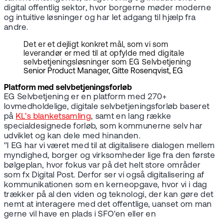
digital offentlig sektor, hvor borgerne møder moderne
og intuitive løsninger og har let adgang til hjælp fra
andre.
Det er et dejligt konkret mål, som vi som
leverandør er med til at opfylde med digitale
selvbetjeningsløsninger som EG Selvbetjening
Senior Product Manager, Gitte Rosenqvist, EG
Platform med selvbetjeningsforløb
EG Selvbetjening er en platform med 270+
lovmedholdelige, digitale selvbetjeningsforløb baseret
på
KL’s blanketsamling
, samt en lang række
specialdesignede forløb, som kommunerne selv har
udviklet og kan dele med hinanden.
"I EG har vi været med til at digitalisere dialogen mellem
myndighed, borger og virksomheder lige fra den første
bølgeplan, hvor fokus var på det helt store områder
som fx Digital Post. Derfor ser vi også digitalisering af
kommunikationen som en kerneopgave, hvor vi i dag
trækker på al den viden og teknologi, der kan gøre det
nemt at interagere med det offentlige, uanset om man
gerne vil have en plads i SFO'en eller en