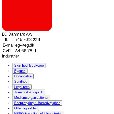
EG Danmark A/S
Tlf.
+45 7013 2211
E-mail
eg@eg.dk
CVR
84 66 78 11
Industrier
Skønhed & velvære
Byggeri
Uddannelse
Sundhed
Legal tech
Transport & logistik
Medlemsorganisationer
Energistyring & Bæredygtighed
Offentlig sektor
HSEQ & vedligeholdelsesstyring