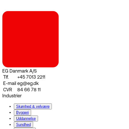
EG Danmark A/S
Tlf.
+45 7013 2211
E-mail
eg@eg.dk
CVR
84 66 78 11
Industrier
Skønhed & velvære
Byggeri
Uddannelse
Sundhed