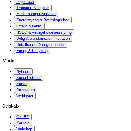
Legal tech
Transport & logistik
Medlemsorganisationer
Energistyring & Bæredygtighed
Offentlig sektor
HSEQ & vedligeholdelsesstyring
Bolig & ejendomsadministration
Detailhandel & engroshandel
Energi & forsyning
Medier
Nyheder
Kundehistorier
Kurser
Presserum
Webinarer
Selskab
Om EG
Karriere
Webshop