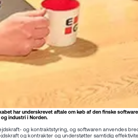
lskabet har underskrevet aftale om køb af den finske softwar
og industri i Norden.
bejdskraft- og kontraktstyring, og softwaren anvendes bre
bejdskraft og kontrakter og understøtter samtidig effektiv