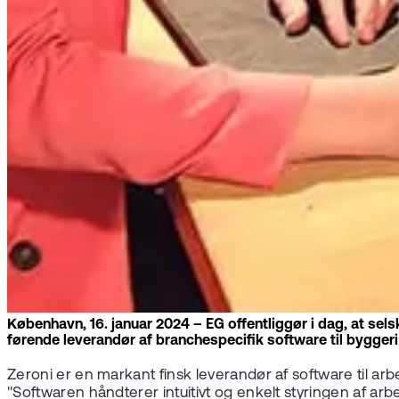
København, 16. januar 2024 – EG offentliggør i dag, at se
førende leverandør af branchespecifik software til byggeri 
Zeroni er en markant finsk leverandør af software til ar
"Softwaren håndterer intuitivt og enkelt styringen af ar