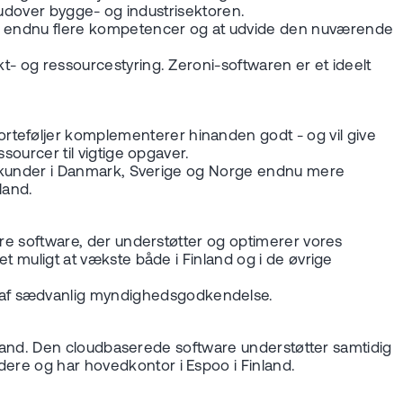
ng udover bygge- og industrisektoren.
øre endnu flere kompetencer og at udvide den nuværende
kt- og ressourcestyring. Zeroni-softwaren er et ideelt
rteføljer komplementerer hinanden godt - og vil give
ssourcer til vigtige opgaver.
ores kunder i Danmark, Sverige og Norge endnu mere
land.
vere software, der understøtter og optimerer vores
et muligt at vækste både i Finland og i de øvrige
t af sædvanlig myndighedsgodkendelse.
 Finland. Den cloudbaserede software understøtter samtidig
dere og har hovedkontor i Espoo i Finland.