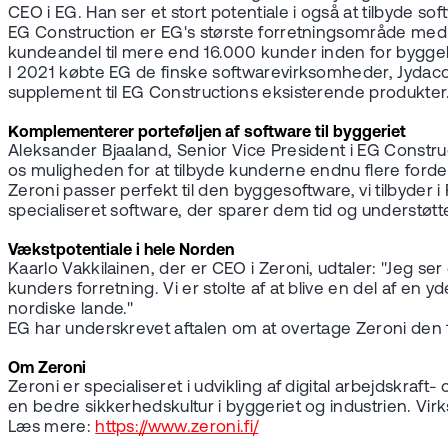
CEO i EG. Han ser et stort potentiale i også at tilbyde so
EG Construction er EG's største forretningsområde med 
kundeandel til mere end 16.000 kunder inden for bygg
I 2021 købte EG de finske softwarevirksomheder, Jydacom 
supplement til EG Constructions eksisterende produkter
Komplementerer porteføljen af software til byggeriet
Aleksander Bjaaland, Senior Vice President i EG Constr
os muligheden for at tilbyde kunderne endnu flere fordele 
Zeroni passer perfekt til den byggesoftware, vi tilbyder
specialiseret software, der sparer dem tid og understøtt
Vækstpotentiale i hele Norden
Kaarlo Vakkilainen, der er CEO i Zeroni, udtaler: "Jeg se
kunders forretning. Vi er stolte af at blive en del af en
nordiske lande."
EG har underskrevet aftalen om at overtage Zeroni de
Om Zeroni
Zeroni er specialiseret i udvikling af digital arbejdskra
en bedre sikkerhedskultur i byggeriet og industrien. Vi
Læs mere:
https://www.zeroni.fi/