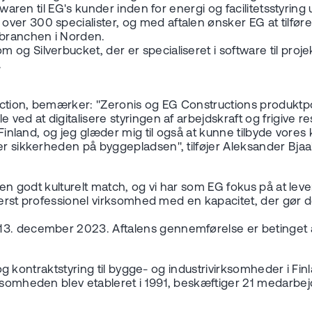
ftwaren til EG's kunder inden for energi og facilitetsstyri
over 300 specialister, og med aftalen ønsker EG at tilf
ebranchen i Norden.
og Silverbucket, der er specialiseret i software til proje
.
uction, bemærker: "Zeronis og EG Constructions produktpo
ved at digitalisere styringen af arbejdskraft og frigive re
 i Finland, og jeg glæder mig til også at kunne tilbyde v
er sikkerheden på byggepladsen", tilføjer Aleksander Bjaa
r en godt kulturelt match, og vi har som EG fokus på at le
 yderst professionel virksomhed med en kapacitet, der gør d
n 13. december 2023. Aftalens gennemførelse er betinge
ft- og kontraktstyring til bygge- og industrivirksomheder i
rksomheden blev etableret i 1991, beskæftiger 21 medarbej